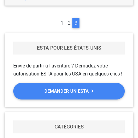
Page navigation
Page
Page
Current Page
1
2
3
ESTA POUR LES ÉTATS-UNIS
Envie de partir à l'aventure ? Demadez votre
autorisation ESTA pour les USA en quelques clics !
DEMANDER UN ESTA
CATÉGORIES