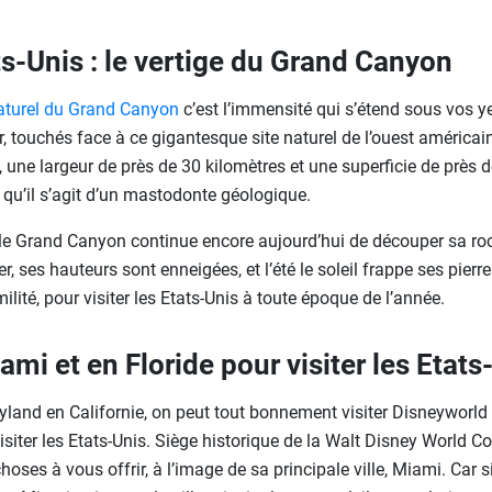
ats-Unis : le vertige du Grand Canyon
aturel du Grand Canyon
c’est l’immensité qui s’étend sous vos yeu
er, touchés face à ce gigantesque site naturel de l’ouest américa
, une largeur de près de 30 kilomètres et une superficie de près 
qu’il s’agit d’un mastodonte géologique.
 le Grand Canyon continue encore aujourd’hui de découper sa roc
er, ses hauteurs sont enneigées, et l’été le soleil frappe ses pierr
ilité, pour visiter les Etats-Unis à toute époque de l’année.
ami et en Floride pour visiter les Etats
neyland en Californie, on peut tout bonnement visiter Disneyworld
isiter les Etats-Unis. Siège historique de la Walt Disney World C
hoses à vous offrir, à l’image de sa principale ville, Miami. Car si