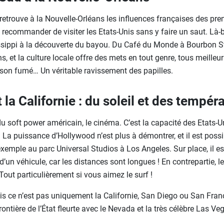
retrouve à la Nouvelle-Orléans les influences françaises des pre
e recommander de visiter les Etats-Unis sans y faire un saut. Là-b
issippi à la découverte du bayou. Du Café du Monde à Bourbon Str
s, et la culture locale offre des mets en tout genre, tous meilleu
sson fumé… Un véritable ravissement des papilles.
 la Californie : du soleil et des tempér
du soft power américain, le cinéma. C’est la capacité des Etats-
 La puissance d’Hollywood n’est plus à démontrer, et il est possib
emple au parc Universal Studios à Los Angeles. Sur place, il es
d’un véhicule, car les distances sont longues ! En contrepartie, l
 Tout particulièrement si vous aimez le surf !
nis ce n’est pas uniquement la Californie, San Diego ou San Fran
frontière de l’État fleurte avec le Nevada et la très célèbre Las V