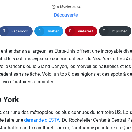
6 février 2024
Découverte
Facebook
Twitter
Pinterest
Imprimer
ntier dans sa largeur, les Etats-Unis offrent une incroyable diver
ats-Unis est une expérience à part entière : de New York à Los A
lle-Orléans ou le Grand Canyon, les merveilles naturelles et le
dent sans relâche. Voici un top 8 des régions et des spots à déco
lein d’histoires à raconter !
 York
 est l’une des métropoles les plus connues du territoire US. La seu
de faire une
demande d’ESTA
. Du Rockefeller Center à Central P
anhattan au très culturel Harlem, l’ambiance populaire du Que