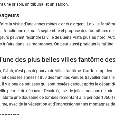
une prison, un tribunal et un saloon.
yageurs
ire la visite d’anciennes mines d’or et d’argent. La ville fant
i fonctionne de mai à septembre et propose des fournitures de
eurs peuvent rejoindre la ville de Buena Vista plus au nord. Autou
à faire dans les montagnes. On peut aussi pratiquer le rafting.
 l’une des plus belles villes fantôme de
o, l’Utah, n’est pas dépourvu de villes fantôme. Grafton, rapideme
lait dans les années 1850 des familles venues travailler dans le
 Il y a peu de bâtisses qui sont restées debout après le départ d
ille permet de découvrir l’école-église, de jolies maisons de briq
qui abrite une douzaine de tombes remontant à la période 1860-1
lime, avec de la végétation et d’impressionnantes montagnes de