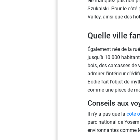
Ne manquez pas non plus
Szukalski. Pour le côté 
Valley, ainsi que des hôt
Quelle ville fa
Également née de la ruée
jusqu’à 10 000 habitants
bois, des carcasses de vo
admirer l’intérieur d’é
Bodie fait l’objet de m
comme une pièce de monn
Conseils aux vo
Il n’y a pas que la
côte 
parc national de Yosemi
environnantes comme M