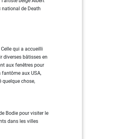
’artiste belge Albert
c national de Death
Celle qui a accueilli
r diverses bâtisses en
ront aux fenêtres pour
es fantôme aux USA,
é quelque chose,
de Bodie pour visiter le
s dans les villes