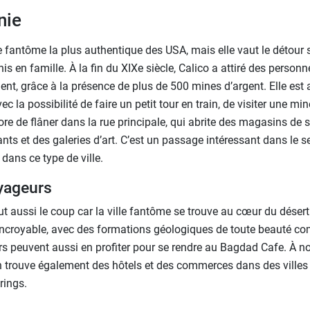
nie
ille fantôme la plus authentique des USA, mais elle vaut le détour
nis en famille. À la fin du XIXe siècle, Calico a attiré des person
nt, grâce à la présence de plus de 500 mines d’argent. Elle est 
vec la possibilité de faire un petit tour en train, de visiter une min
re de flâner dans la rue principale, qui abrite des magasins de 
ants et des galeries d’art. C’est un passage intéressant dans le s
 dans ce type de ville.
yageurs
t aussi le coup car la ville fantôme se trouve au cœur du déser
incroyable, avec des formations géologiques de toute beauté c
s peuvent aussi en profiter pour se rendre au Bagdad Cafe. À no
on trouve également des hôtels et des commerces dans des vill
rings.