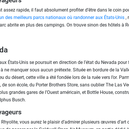
yageurs
st assez rapide, il faut absolument profiter d’être dans le coin pou
’un des meilleurs parcs nationaux où randonner aux États-Unis
,
parc abrite en plus des campings. On trouve sinon des hôtels à R
ada
aux États-Unis se poursuit en direction de l’état du Nevada pour f
 à ne manquer sous aucun prétexte. Située en bordure de la Vallé
 du désert, cette ville a été fondée lors de la ruée vers l’or. Par
 de son école, du Porter Brothers Store, sans oublier The Las 
 plus grandes gares de l’Ouest américain, et Bottle House, constr
olphus Busch.
yageurs
Rhyolite, vous aurez le plaisir d’admirer plusieurs œuvres d’art d