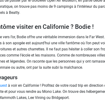
 de passer par le Goldwell Open Air Museum, en partie dédié à l
pratique, on trouve pas moins de 9 campings à l’intérieur du par
els à Beatty.
ntôme visiter en Californie ? Bodie !
 vers l’or, Bodie offre une véritable immersion dans le Far West. 
 à son apogée est aujourd’hui une ville fantôme où l’on peut voi
itures et autres charrettes. Il ne faut pas hésiter à coller son f
difices comme l’école et les maisons. Comme de nombreuses vill
ythes et légendes. On raconte que les personnes qui y ont ramass
aie ou autre, ont par la suite subi la malchance.
yageurs
ouest
à voir en Californie ! Profitez de votre road trip en direction 
te et pour vous rendre au Mono Lake. On trouve des hébergement
ammoth Lakes, Lee Vining ou Bridgeport.