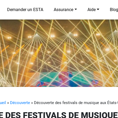
Demander un ESTA
Assurance
Aide
Blo
ueil
»
Découverte
»
Découverte des festivals de musique aux États-
 DES FESTIVALS DE MUSIQUE