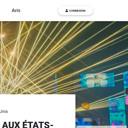
g
Avis
CONNEXION
Unis
 AUX ÉTATS-