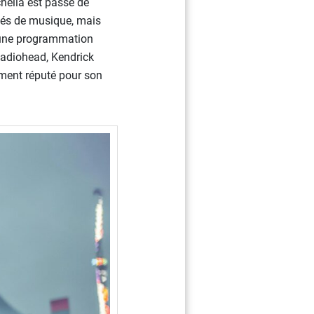
chella est passé de
nnés de musique, mais
is une programmation
 Radiohead, Kendrick
ement réputé pour son