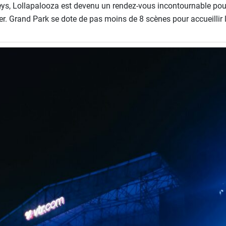
eys, Lollapalooza est devenu un rendez-vous incontournable pou
. Grand Park se dote de pas moins de 8 scènes pour accueillir 