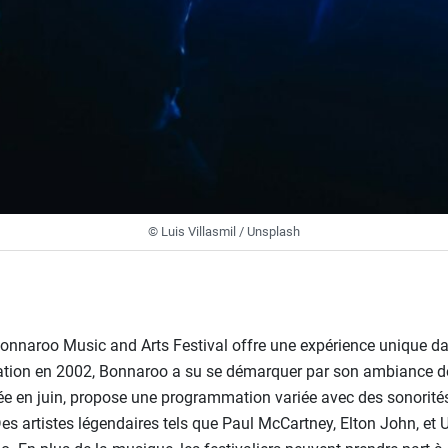
© Luis Villasmil / Unsplash
Bonnaroo Music and Arts Festival offre une expérience unique d
ation en 2002, Bonnaroo a su se démarquer par son ambiance déc
ée en juin, propose une programmation variée avec des sonorités 
s artistes légendaires tels que Paul McCartney, Elton John, et 