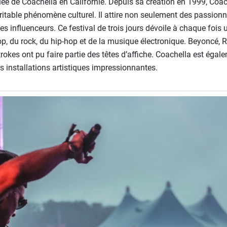
allée de Coachella en Californie. Depuis sa création en 1999, Coa
éritable phénomène culturel. Il attire non seulement des passio
des influenceurs. Ce festival de trois jours dévoile à chaque fo
op, du rock, du hip-hop et de la musique électronique. Beyoncé,
okes ont pu faire partie des têtes d’affiche. Coachella est égal
installations artistiques impressionnantes.