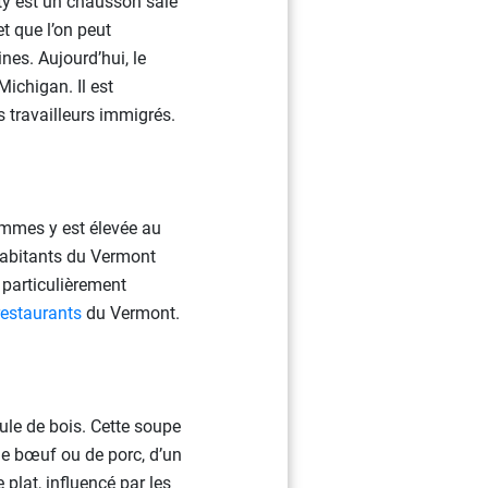
sty est un chausson salé
t que l’on peut
nes. Aujourd’hui, le
ichigan. Il est
s travailleurs immigrés.
ommes y est élevée au
 habitants du Vermont
 particulièrement
restaurants
du Vermont.
le de bois. Cette soupe
de bœuf ou de porc, d’un
 plat, influencé par les