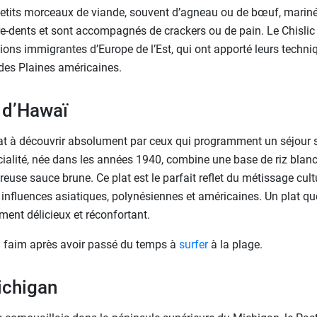
tits morceaux de viande, souvent d’agneau ou de bœuf, marinés et
re-dents et sont accompagnés de crackers ou de pain. Le Chislic 
ions immigrantes d’Europe de l’Est, qui ont apporté leurs techni
des Plaines américaines.
 d’Hawaï
t à découvrir absolument par ceux qui programment un séjour sous
cialité, née dans les années 1940, combine une base de riz blanc
euse sauce brune. Ce plat est le parfait reflet du métissage cultu
s influences asiatiques, polynésiennes et américaines. Un plat q
ent délicieux et réconfortant.
la faim après avoir passé du temps à
surfer
à la plage.
ichigan