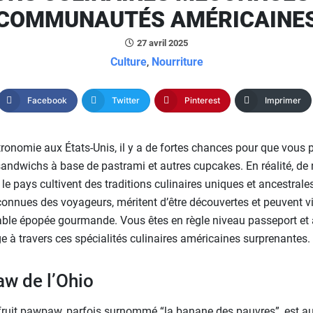
COMMUNAUTÉS AMÉRICAINE
27 avril 2025
Culture
,
Nourriture
Facebook
Twitter
Pinterest
Imprimer
tronomie aux États-Unis, il y a de fortes chances pour que vous 
andwichs à base de pastrami et autres cupcakes. En réalité, de
 pays cultivent des traditions culinaires uniques et ancestrales
onnues des voyageurs, méritent d’être découvertes et peuvent v
able épopée gourmande. Vous êtes en règle niveau passeport et 
e à travers ces spécialités culinaires américaines surprenantes.
aw de l’Ohio
e fruit pawpaw, parfois surnommé “la banane des pauvres”, est a