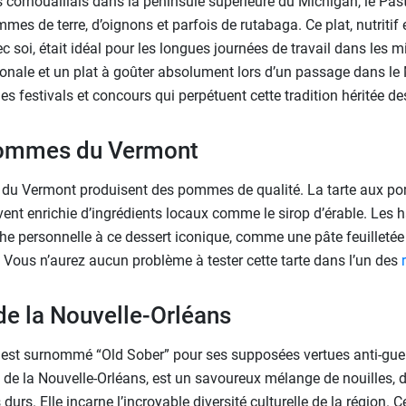
rs cornouaillais dans la péninsule supérieure du Michigan, le Pa
mes de terre, d’oignons et parfois de rutabaga. Ce plat, nutritif e
 soi, était idéal pour les longues journées de travail dans les mi
onale et un plat à goûter absolument lors d’un passage dans le M
des festivals et concours qui perpétuent cette tradition héritée de
pommes du Vermont
s du Vermont produisent des pommes de qualité. La tarte aux p
uvent enrichie d’ingrédients locaux comme le sirop d’érable. Les
che personnelle à ce dessert iconique, comme une pâte feuilletée
. Vous n’aurez aucun problème à tester cette tarte dans l’un des
de la Nouvelle-Orléans
est surnommé “Old Sober” pour ses supposées vertues anti-gueu
e de la Nouvelle-Orléans, est un savoureux mélange de nouilles, 
durs. Elle incarne l’incroyable diversité culturelle de la région. Ce