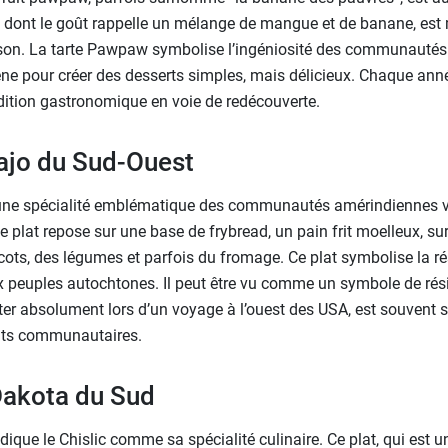
it, dont le goût rappelle un mélange de mangue et de banane, est 
ison. La tarte Pawpaw symbolise l’ingéniosité des communautés r
igène pour créer des desserts simples, mais délicieux. Chaque ann
adition gastronomique en voie de redécouverte.
ajo du Sud-Ouest
une spécialité emblématique des communautés amérindiennes vi
 plat repose sur une base de frybread, un pain frit moelleux, sur
cots, des légumes et parfois du fromage. Ce plat symbolise la ré
 peuples autochtones. Il peut être vu comme un symbole de résis
ester absolument lors d’un voyage à l’ouest des USA, est souvent
nts communautaires.
Dakota du Sud
que le Chislic comme sa spécialité culinaire. Ce plat, qui est une