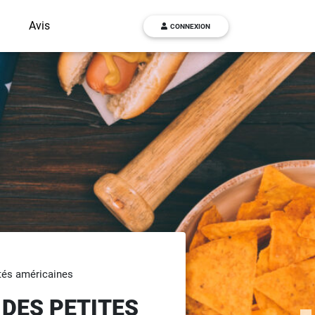
g
Avis
CONNEXION
tés américaines
DES PETITES