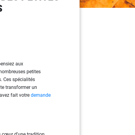
S
pensiez aux
 nombreuses petites
. Ces spécialités
ite transformer un
avez fait votre
demande
u cœur d’une tradition